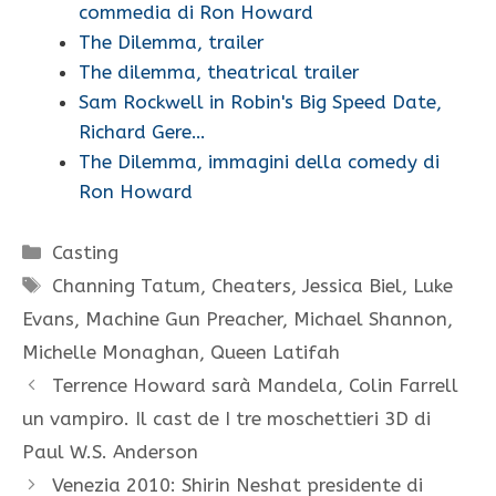
commedia di Ron Howard
The Dilemma, trailer
The dilemma, theatrical trailer
Sam Rockwell in Robin's Big Speed Date,
Richard Gere…
The Dilemma, immagini della comedy di
Ron Howard
Categorie
Casting
Tag
Channing Tatum
,
Cheaters
,
Jessica Biel
,
Luke
Evans
,
Machine Gun Preacher
,
Michael Shannon
,
Michelle Monaghan
,
Queen Latifah
Terrence Howard sarà Mandela, Colin Farrell
un vampiro. Il cast de I tre moschettieri 3D di
Paul W.S. Anderson
Venezia 2010: Shirin Neshat presidente di