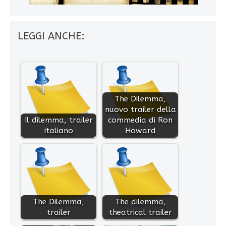
LEGGI ANCHE:
The Dilemma,
nuovo trailer della
Il dilemma, trailer
commedia di Ron
italiano
Howard
The Dilemma,
The dilemma,
trailer
theatrical trailer