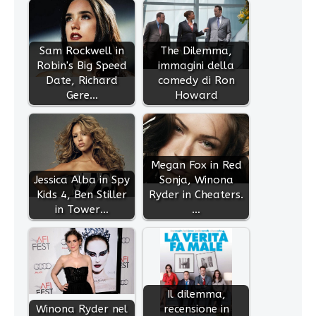
Sam Rockwell in
The Dilemma,
Robin's Big Speed
immagini della
Date, Richard
comedy di Ron
Gere…
Howard
Megan Fox in Red
Jessica Alba in Spy
Sonja, Winona
Kids 4, Ben Stiller
Ryder in Cheaters.
in Tower…
…
Il dilemma,
Winona Ryder nel
recensione in