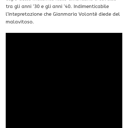
tra gli anni ’30 e gli anni ’40. Indimenticabile
l’intepretazione che Gianmaria Volontè diede del
malavitoso.