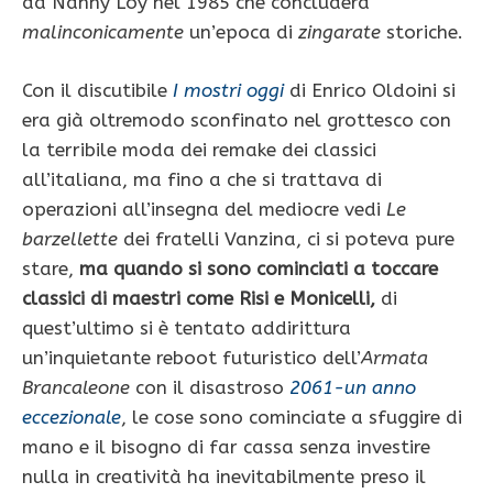
da Nanny Loy nel 1985
che concluderà
malinconicamente
un’epoca di
zingarate
storiche.
Con il discutibile
I mostri oggi
di Enrico Oldoini si
era già oltremodo sconfinato nel grottesco con
la terribile moda dei remake dei classici
all’italiana, ma fino a che si trattava di
operazioni all’insegna del mediocre vedi
Le
barzellette
dei fratelli Vanzina, ci si poteva pure
stare,
ma quando si sono cominciati a toccare
classici di maestri come Risi e Monicelli,
di
quest’ultimo si è tentato addirittura
un’inquietante reboot futuristico dell’
Armata
Brancaleone
con il disastroso
2061-un anno
eccezionale
, le cose sono cominciate a sfuggire di
mano e il bisogno di far cassa senza investire
nulla in creatività ha inevitabilmente preso il