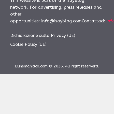
This website is part of the IsayBlog!
network. For advertising, press releases and
other
opportunities: info@isayblog.comContattaci:
inf
Dichiarazione sulla Privacy (UE)
Cookie Policy (UE)
IlCinemaniaco.com © 2026. All right reserverd.