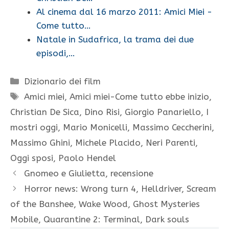
Al cinema dal 16 marzo 2011: Amici Miei -
Come tutto…
Natale in Sudafrica, la trama dei due
episodi,…
Categorie
Dizionario dei film
Tag
Amici miei
,
Amici miei-Come tutto ebbe inizio
,
Christian De Sica
,
Dino Risi
,
Giorgio Panariello
,
I
mostri oggi
,
Mario Monicelli
,
Massimo Ceccherini
,
Massimo Ghini
,
Michele Placido
,
Neri Parenti
,
Oggi sposi
,
Paolo Hendel
Gnomeo e Giulietta, recensione
Horror news: Wrong turn 4, Helldriver, Scream
of the Banshee, Wake Wood, Ghost Mysteries
Mobile, Quarantine 2: Terminal, Dark souls