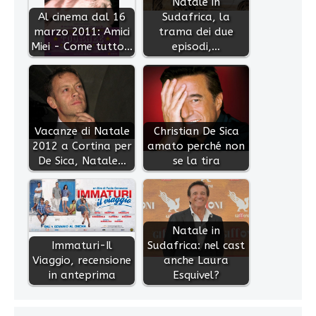
Natale in
Al cinema dal 16
Sudafrica, la
marzo 2011: Amici
trama dei due
Miei - Come tutto…
episodi,…
Vacanze di Natale
Christian De Sica
2012 a Cortina per
amato perché non
De Sica, Natale…
se la tira
Natale in
Immaturi-Il
Sudafrica: nel cast
Viaggio, recensione
anche Laura
in anteprima
Esquivel?