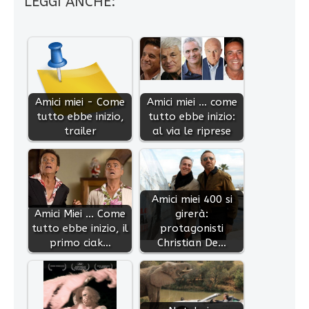
LEGGI ANCHE:
Amici miei - Come
Amici miei … come
tutto ebbe inizio,
tutto ebbe inizio:
trailer
al via le riprese
Amici miei 400 si
Amici Miei ... Come
girerà:
tutto ebbe inizio, il
protagonisti
primo ciak…
Christian De…