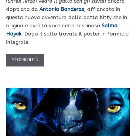
(
Shrek Terzo
) vedrà
Il gatto con gli stivali
ancora
doppiato da
Antonio Banderas
, affiancato in
questa nuova avventura dalla gatta Kitty che in
originale avrà la voce della fascinosa
Salma
Hayek
. Dopo il salto trovate il poster in formato
integrale.
SCOPRI DI PIÙ