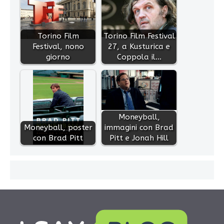
Torino Film
Torino Film Festival
Festival, nono
27, a Kusturica e
giorno
Coppola il…
Moneyball,
Moneyball, poster
immagini con Brad
con Brad Pitt
Pitt e Jonah Hill