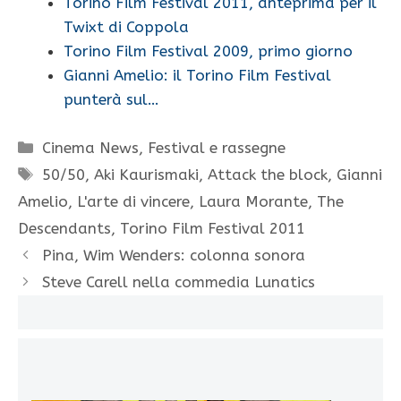
Torino Film Festival 2011, anteprima per il
Twixt di Coppola
Torino Film Festival 2009, primo giorno
Gianni Amelio: il Torino Film Festival
punterà sul…
Categorie
Cinema News
,
Festival e rassegne
Tag
50/50
,
Aki Kaurismaki
,
Attack the block
,
Gianni
Amelio
,
L'arte di vincere
,
Laura Morante
,
The
Descendants
,
Torino Film Festival 2011
Pina, Wim Wenders: colonna sonora
Steve Carell nella commedia Lunatics