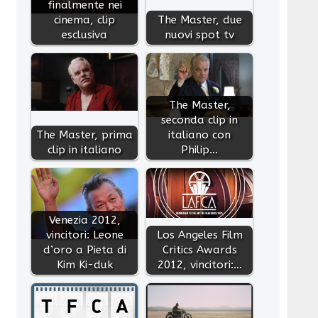
finalmente nei
cinema, clip
The Master, due
esclusiva
nuovi spot tv
The Master,
seconda clip in
The Master, prima
italiano con
clip in italiano
Philip…
Venezia 2012,
vincitori: Leone
Los Angeles Film
d’oro a Pieta di
Critics Awards
Kim Ki-duk
2012, vincitori:…