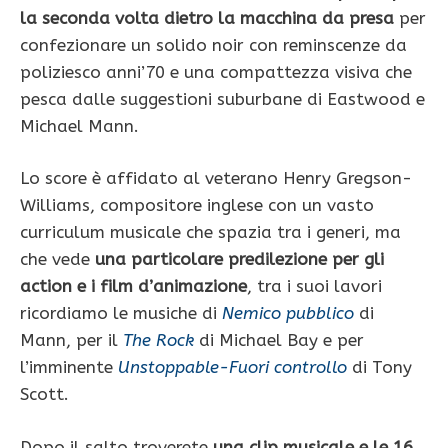
la seconda volta dietro la macchina da presa
per
confezionare un solido noir con reminscenze da
poliziesco anni’70 e una compattezza visiva che
pesca dalle suggestioni suburbane di Eastwood e
Michael Mann.
Lo score è affidato al veterano Henry Gregson-
Williams, compositore inglese con un vasto
curriculum musicale che spazia tra i generi, ma
che vede
una particolare predilezione per gli
action e i film d’animazione
, tra i suoi lavori
ricordiamo le musiche di
Nemico pubblico
di
Mann, per il
The Rock
di Michael Bay e per
l’imminente
Unstoppable-Fuori controllo
di Tony
Scott.
Dopo il salto troverete
una clip musicale e
le 16