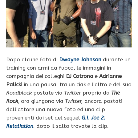
Dopo alcune foto di
Dwayne Johnson
durante un
training con armi da fuoco, le immagini in
compagnia dei colleghi
DJ Cotrona
e
Adrianne
Palicki
in una pausa tra un ciak e l’altro e del suo
Roadblock
postate via
Twitter
proprio da
The
Rock
, ora giungono via
Twitter,
ancora postati
dall’attor
e
una nuova foto ed una clip
provenienti dai set del sequel
G.I. Joe 2:
Retaliation
. dopo il salto trovate la clip.