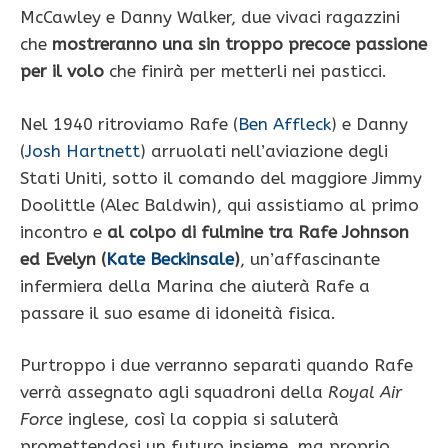
McCawley e Danny Walker, due vivaci ragazzini
che
mostreranno una sin troppo precoce passione
per il volo
che finirà per metterli nei pasticci.
Nel 1940 ritroviamo Rafe (
Ben Affleck
) e Danny
(
Josh Hartnett
) arruolati nell’aviazione degli
Stati Uniti, sotto il comando del maggiore Jimmy
Doolittle (Alec Baldwin), qui assistiamo al primo
incontro e
al colpo di fulmine tra Rafe Johnson
ed Evelyn (
Kate Beckinsale
)
, un’affascinante
infermiera della Marina che aiuterà Rafe a
passare il suo esame di idoneità fisica.
Purtroppo i due verranno separati quando Rafe
verrà assegnato agli squadroni della
Royal Air
Force
inglese, così la coppia si saluterà
promettendosi un futuro insieme, ma proprio