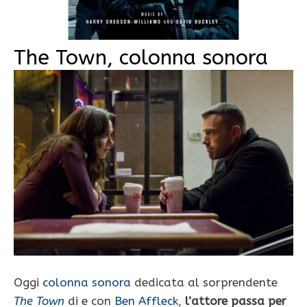
The Town, colonna sonora
Oggi
colonna sonora
dedicata al sorprendente
The Town
di e con
Ben Affleck
,
l’attore passa per