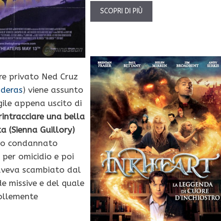
SCOPRI DI PIÙ
ore privato Ned Cruz
nderas
) viene assunto
ile appena uscito di
rintracciare una bella
ta (Sienna Guillory)
omo condannato
 per omicidio e poi
aveva scambiato dal
de missive e del quale
follemente