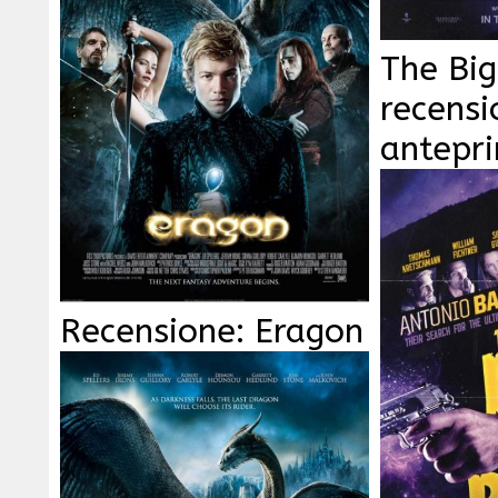
The Big
recensi
antepr
Recensione: Eragon