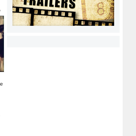
e
le
r