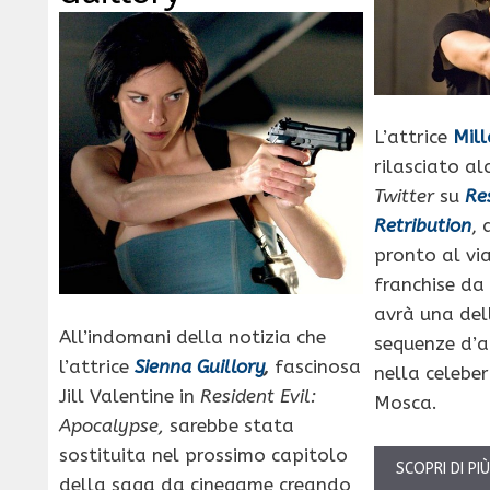
L’attrice
Mill
rilasciato al
Twitter
su
Re
Retribution
, 
pronto al vi
franchise d
avrà una del
All’indomani della notizia che
sequenze d’
l’attrice
Sienna Guillory
,
fascinosa
nella celebe
Jill Valentine in
Resident Evil:
Mosca.
Apocalypse,
sarebbe stata
sostituita nel prossimo capitolo
SCOPRI DI PI
della saga da cinegame creando