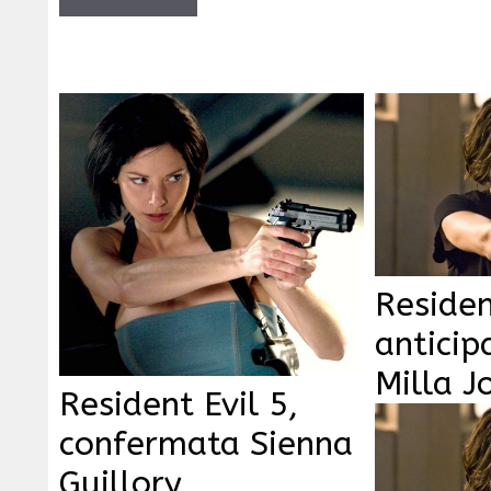
Residen
anticip
Milla J
Resident Evil 5,
confermata Sienna
Guillory