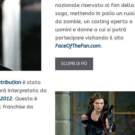
nazionale riservato ai fan della
saga, mettendo in palio un ruol
da zombie, un casting aperto a
uomini e donne a cui si potrà
partecipare visitando il sito
FaceOfTheFan.com
.
SCOPRI DI PIÙ
etribution
è stato
rà interpretato da
2012
. Questa è
l franchise da