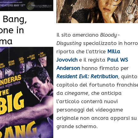
 Bang,
one in
Il sito amerciano
Bloody-
ima
Disgusting
specializzato in horro
riporta che l’attrice
Milla
Jovovich
e il regista
Paul WS
Anderson
hanno firmato per
Resident Evil: Retribution
, quinto
capitolo del fortunato franchis
da
cinegame
, che anticipa
l’articolo conterrà nuovi
personaggi del videogame
originale non ancora apparsi su
grande schermo.