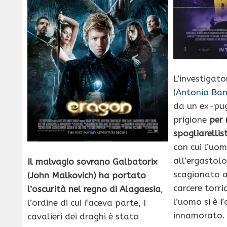
L’investigat
(
Antonio Ba
da un ex-pug
prigione
per 
spogliarellis
con cui l’u
all’ergastolo
Il malvagio sovrano Galbatorix
scagionato 
(John Malkovich) ha portato
carcere torri
l’oscurità nel regno di Alagaesia
,
l’uomo si è 
l’ordine di cui faceva parte, I
innamorato.
cavalieri dei draghi è stato