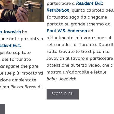
partecipare a
Resident Evil:
Retribution
, quinto capitolo del
fortunata saga da cinegame
portata su grande schermo da
Paul W.S. Anderson
ed
a Jovovich
ha
attualmente in lavorazione sui
cune anticipazioni via
set canadesi di Toronto. Dopo il
sident Evil:
salto trovate le tre clip con la
quinto capitolo
Jovovich al lavoro e particolare
a del fortunato
attenzione al terzo video, che ci
a
cinegame
che pare
mostra un’adorabile e letale
le sue più importanti
baby-Jovovich
.
azione ambientate
rrima
Piazza Rossa
di
SCOPRI DI PIÙ
Ù