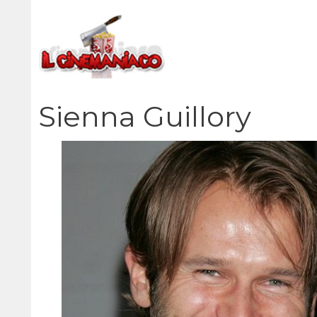
Vai
al
contenuto
Sienna Guillory