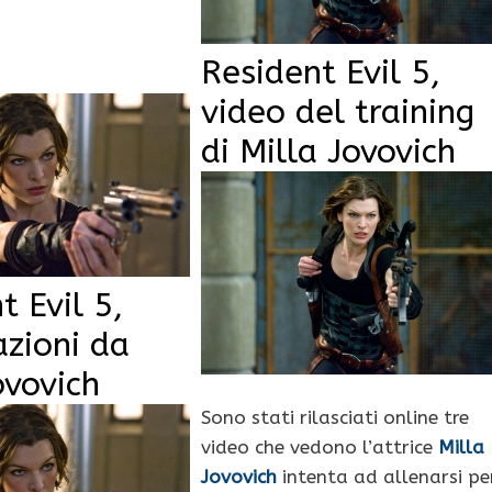
Resident Evil 5,
video del training
di Milla Jovovich
t Evil 5,
azioni da
ovovich
Sono stati rilasciati online tre
video che vedono l’attrice
Milla
Jovovich
intenta ad allenarsi pe