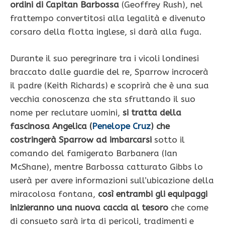
ordini di Capitan Barbossa
(Geoffrey Rush), nel
frattempo convertitosi alla legalità e divenuto
corsaro della flotta inglese, si darà alla fuga.
Durante il suo peregrinare tra i vicoli londinesi
braccato dalle guardie del re, Sparrow incrocerà
il padre (Keith Richards) e scoprirà che è una sua
vecchia conoscenza che sta sfruttando il suo
nome per reclutare uomini,
si tratta della
fascinosa Angelica (
Penelope Cruz
) che
costringerà Sparrow ad imbarcarsi
sotto il
comando del famigerato Barbanera (Ian
McShane), mentre Barbossa catturato Gibbs lo
userà per avere informazioni sull’ubicazione della
miracolosa fontana,
così entrambi gli equipaggi
inizieranno una nuova caccia al tesoro
che come
di consueto sarà irta di pericoli, tradimenti e