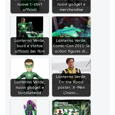
nuove t-shirt
nuovi gadget e
ufficiali
merchandise
Lanterna Verde,
Lanterna Verde,
busti e statue
Comic-Con 2011: le
ufficiali del film
action figures di…
Lanterna Verde,
Lanterna Verde,
On the Road:
nuovi gadget e
poster; X-Men
bobblehead
L'inizio:…