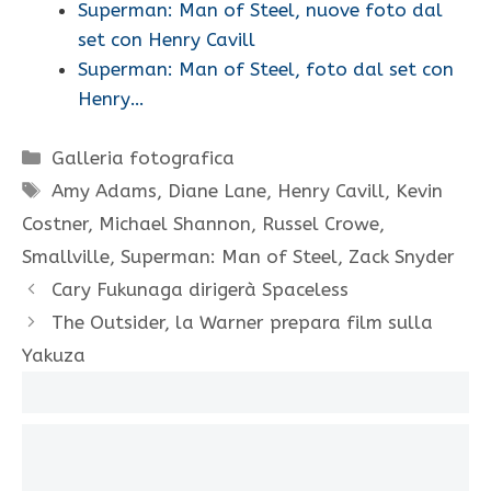
Superman: Man of Steel, nuove foto dal
set con Henry Cavill
Superman: Man of Steel, foto dal set con
Henry…
Categorie
Galleria fotografica
Tag
Amy Adams
,
Diane Lane
,
Henry Cavill
,
Kevin
Costner
,
Michael Shannon
,
Russel Crowe
,
Smallville
,
Superman: Man of Steel
,
Zack Snyder
Cary Fukunaga dirigerà Spaceless
The Outsider, la Warner prepara film sulla
Yakuza