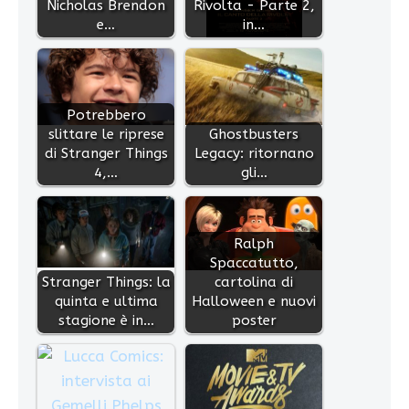
Nicholas Brendon
Rivolta - Parte 2,
e…
in…
Potrebbero
slittare le riprese
Ghostbusters
di Stranger Things
Legacy: ritornano
4,…
gli…
Ralph
Spaccatutto,
Stranger Things: la
cartolina di
quinta e ultima
Halloween e nuovi
stagione è in…
poster