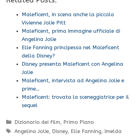
Related Posts:
Maleficent, in scena anche la piccola
Vivienne Jolie Pitt
Maleficent, prima immagine ufficiale di
Angelina Jolie
Elle Fanning principessa nel Maleficent
della Disney?
Disney presenta Maleficent con Angelina
Jolie
Maleficent, intervista ad Angelina Jolie e
prime…
Maleficent: trovata la sceneggiatrice per il
sequel
Categorie
Dizionario dei film
,
Primo Piano
Tag
Angelina Jolie
,
Disney
,
Elle Fanning
,
Imelda