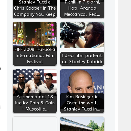
Stanley Tucci e
7 chili in 7 giorni,
Chris Cooper in The
Hop, Arancia
Company You Keep
Meccanica, Red…
FIFF 2009, Fukuoka
International Film
I dieci film preferiti
Festival
da Stanley Kubrick
o
Al cinema dal 18
Kim Basinger in
luglio: Pain & Gain
Over the wall,
i
- Muscoli e…
Stanley Tucci in…