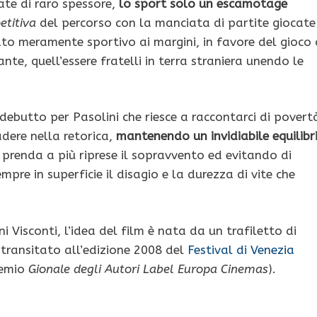
ate di raro spessore,
lo sport solo un escamotage
titiva
del percorso con la manciata di partite giocate
ato meramente sportivo ai margini, in favore del gioco 
, quell’essere fratelli in terra straniera unendo le
ebutto per Pasolini che riesce a raccontarci di povert
dere nella retorica,
mantenendo un invidiabile equilibr
o prenda a più riprese il sopravvento ed evitando di
pre in superficie il disagio e la durezza di vite che
ini Visconti, l’idea del film è nata da un trafiletto di
 transitato all’edizione 2008 del
Festival di Venezia
remio
Gionale degli Autori
Label Europa Cinemas
).