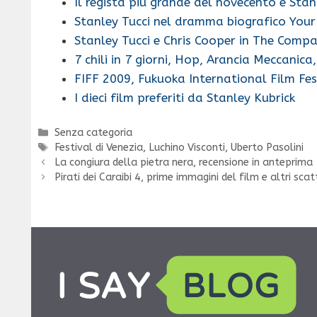
Il regista più grande del novecento è Stan
Stanley Tucci nel dramma biografico Your
Stanley Tucci e Chris Cooper in The Comp
7 chili in 7 giorni, Hop, Arancia Meccanic
FIFF 2009, Fukuoka International Film Fes
I dieci film preferiti da Stanley Kubrick
Categorie
Senza categoria
Tag
Festival di Venezia
,
Luchino Visconti
,
Uberto Pasolini
La congiura della pietra nera, recensione in anteprima
Pirati dei Caraibi 4, prime immagini del film e altri scat