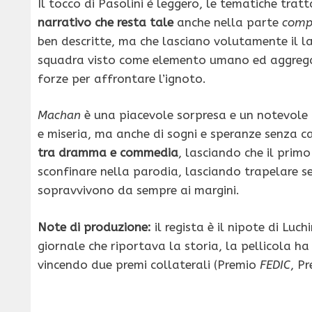
Il tocco di Pasolini è leggero, le tematiche tratt
narrativo che resta tale
anche nella parte
compe
ben descritte, ma che lasciano volutamente il l
squadra visto come elemento umano ed aggregante
forze per affrontare l’ignoto.
Machan
è una piacevole sorpresa e un notevole d
e miseria, ma anche di sogni e speranze senza ca
tra dramma e commedia
, lasciando che il prim
sconfinare nella parodia, lasciando trapelare sem
sopravvivono da sempre ai margini.
Note di produzione:
il regista è il nipote di Luch
giornale che riportava la storia, la pellicola ha
vincendo due premi collaterali (Premio
FEDIC
, P