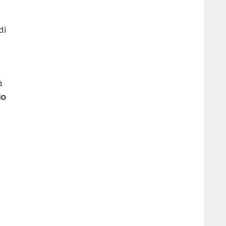
di
à
io