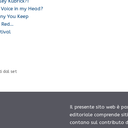
ley Kubrick?!
 Voice in my Head?
any You Keep
a, Red…
tival
ti dal set
Il presente sito web è pa
editoriale comprende sit
contano sul contributo d