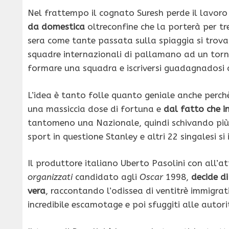
Nel frattempo il cognato Suresh perde il lavoro
da domestica
oltreconfine che la porterà per t
sera come tante passata sulla spiaggia si trova 
squadre internazionali di pallamano ad un torneo
formare una squadra e iscriversi guadagnadosi 
L’idea è tanto folle quanto geniale anche perc
una massiccia dose di fortuna e
dal fatto che i
tantomeno una Nazionale, quindi schivando più 
sport in questione Stanley e altri 22 singalesi 
Il produttore italiano Uberto Pasolini con all’at
organizzati
candidato agli
Oscar
1998,
decide di
vera
, raccontando l’odissea di ventitrè immigra
incredibile escamotage e poi sfuggiti alle autori