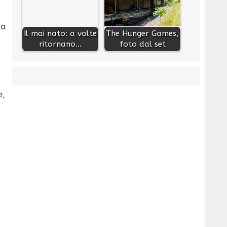
na
Il mai nato: a volte
The Hunger Games,
ritornano...
foto dal set
e,