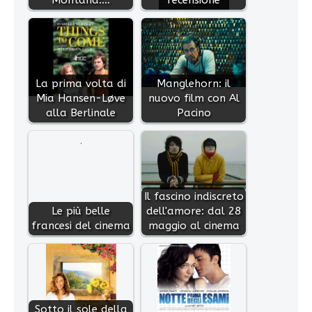
La prima volta di
Manglehorn: il
Mia Hansen-Løve
nuovo film con Al
alla Berlinale
Pacino
Il fascino indiscreto
Le più belle
dell'amore: dal 28
francesi del cinema
maggio al cinema
Sotto il sole della