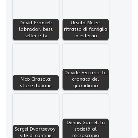
David Frankel:
Ursula Meier:
labrador, best
ritratto di famiglia
seller e tv
in esterno
Davide Ferrario: la
Nico Cirasola:
cronaca del
storie italiane
quotidiano
Dennis Gansel: la
Sergei Dvortsevoy:
società al
vite di confine
microscopio