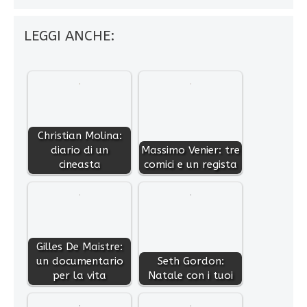
LEGGI ANCHE:
Christian Molina:
diario di un
Massimo Venier: tre
cineasta
comici e un regista
Gilles De Maistre:
un documentario
Seth Gordon:
per la vita
Natale con i tuoi