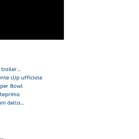
 trailer…
nte clip ufficiale
Super Bowl
nteprima
ani della…