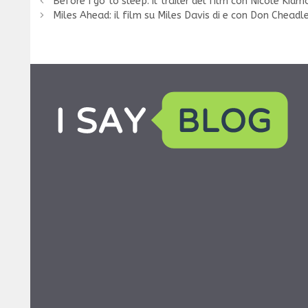
Before I go to sleep: il trailer del film con Nicole Kidm
Miles Ahead: il film su Miles Davis di e con Don Cheadl