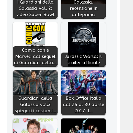
I Guardiani della
Galassia,
Galassia Vol. 2:
recensione in
video Super Bowl
anteprima
Comic-con e
Marvel: dal sequel
Jurassic World: il
di Guardiani della…
trailer ufficiale
Guardiani della
Box Office Italia
Galassia vol.3
dal 24 al 30 aprile
spiegati i costumi…
2017: I…