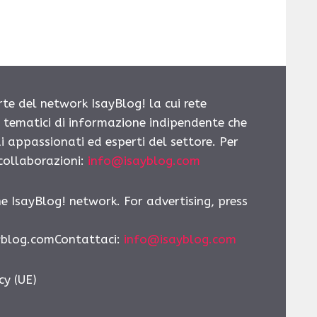
rte del network IsayBlog! la cui rete
i tematici di informazione indipendente che
i appassionati ed esperti del settore. Per
 collaborazioni:
info@isayblog.com
he IsayBlog! network. For advertising, press
yblog.comContattaci:
info@isayblog.com
cy (UE)