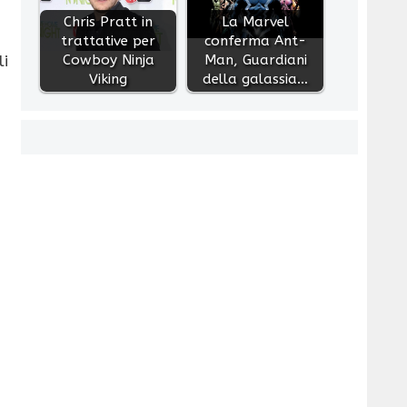
Chris Pratt in
La Marvel
trattative per
conferma Ant-
Cowboy Ninja
Man, Guardiani
li
Viking
della galassia…