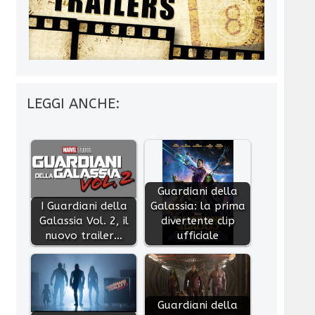
LEGGI ANCHE:
Guardiani della
I Guardiani della
Galassia: la prima
Galassia Vol. 2, il
divertente clip
nuovo trailer…
ufficiale
Guardiani della