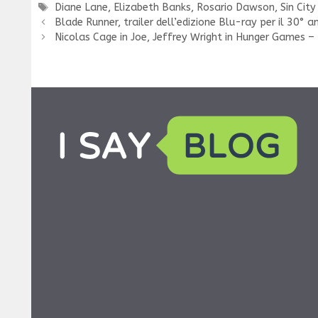
Tag
Diane Lane
,
Elizabeth Banks
,
Rosario Dawson
,
Sin City
Blade Runner, trailer dell’edizione Blu-ray per il 30° a
Nicolas Cage in Joe, Jeffrey Wright in Hunger Games – 