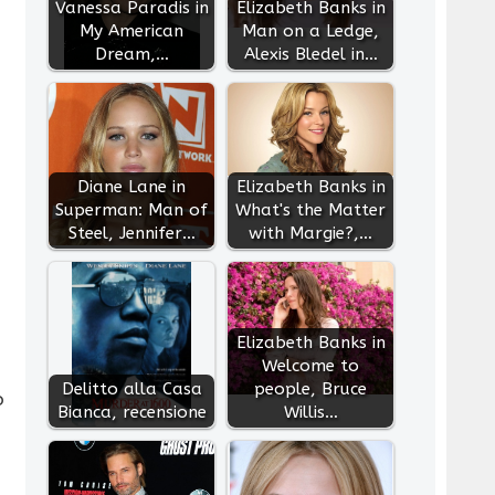
Vanessa Paradis in
Elizabeth Banks in
My American
Man on a Ledge,
Dream,…
Alexis Bledel in…
Diane Lane in
Elizabeth Banks in
Superman: Man of
What's the Matter
Steel, Jennifer…
with Margie?,…
Elizabeth Banks in
Welcome to
Delitto alla Casa
people, Bruce
o
Bianca, recensione
Willis…