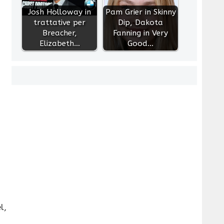
Josh Holloway in
Pam Grier in Skinny
trattative per
Dip, Dakota
Breacher,
Fanning in Very
Elizabeth…
Good…
l,