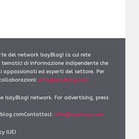
rte del network IsayBlog! la cui rete
i tematici di informazione indipendente che
i appassionati ed esperti del settore. Per
 collaborazioni:
info@isayblog.com
he IsayBlog! network. For advertising, press
yblog.comContattaci:
info@isayblog.com
cy (UE)