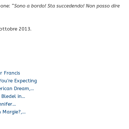
one: “
Sono a bordo! Sta succedendo! Non posso dire
 ottobre 2013.
r Francis
ou’re Expecting
erican Dream,…
 Bledel in…
nnifer…
h Margie?,…