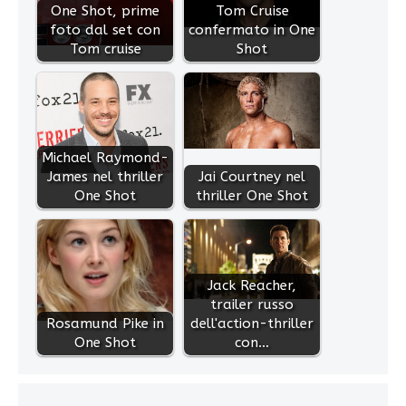
One Shot, prime
Tom Cruise
foto dal set con
confermato in One
Tom cruise
Shot
Michael Raymond-
James nel thriller
Jai Courtney nel
One Shot
thriller One Shot
Jack Reacher,
trailer russo
Rosamund Pike in
dell'action-thriller
One Shot
con…