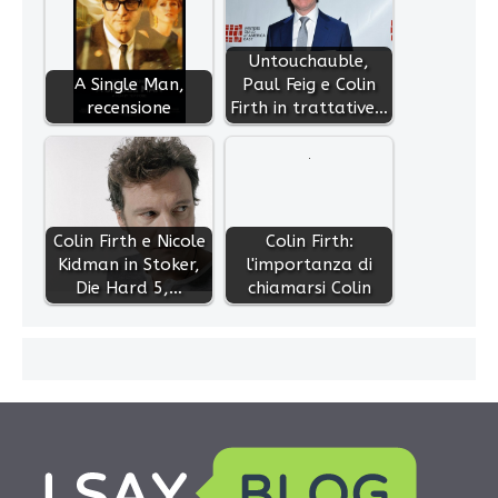
Untouchauble,
A Single Man,
Paul Feig e Colin
recensione
Firth in trattative…
Colin Firth e Nicole
Colin Firth:
Kidman in Stoker,
l'importanza di
Die Hard 5,…
chiamarsi Colin