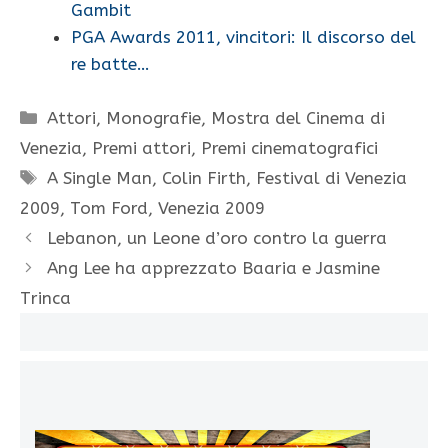
Gambit
PGA Awards 2011, vincitori: Il discorso del
re batte…
Categorie
Attori
,
Monografie
,
Mostra del Cinema di
Venezia
,
Premi attori
,
Premi cinematografici
Tag
A Single Man
,
Colin Firth
,
Festival di Venezia
2009
,
Tom Ford
,
Venezia 2009
Lebanon, un Leone d’oro contro la guerra
Ang Lee ha apprezzato Baaria e Jasmine
Trinca