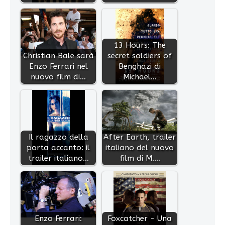
13 Hours: The
Christian Bale sarà
secret soldiers of
Enzo Ferrari nel
Benghazi di
nuovo film di…
Michael…
Il ragazzo della
After Earth, trailer
porta accanto: il
italiano del nuovo
trailer italiano…
film di M.…
Enzo Ferrari:
Foxcatcher - Una