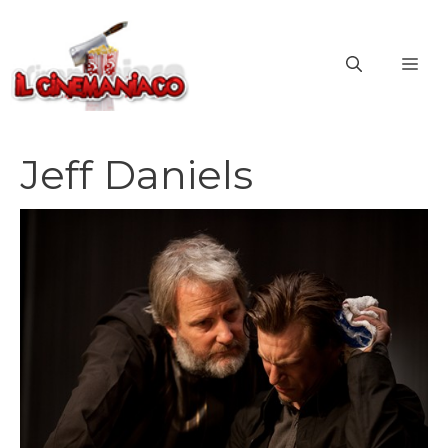
Vai
al
ME
contenuto
Jeff Daniels