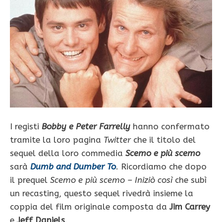
I registi
Bobby e Peter Farrelly
hanno confermato
tramite la loro pagina
Twitter
che il titolo del
sequel della loro commedia
Scemo e più scemo
sarà
Dumb and Dumber To
. Ricordiamo che dopo
il prequel
Scemo e più scemo – Iniziò così
che subì
un recasting, questo sequel rivedrà insieme la
coppia del film originale composta da
Jim Carrey
e
Jeff Daniels
.