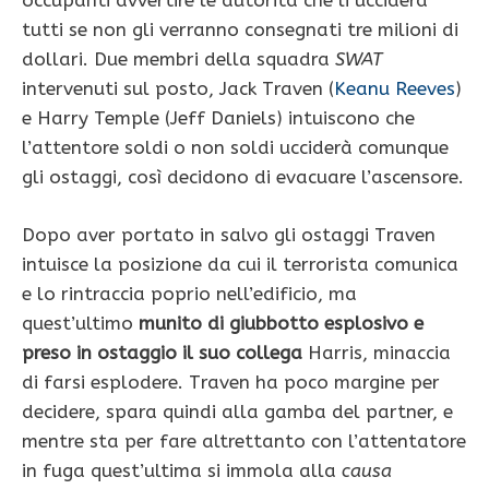
occupanti avvertire le autorità che li ucciderà
tutti se non gli verranno consegnati tre milioni di
dollari. Due membri della squadra
SWAT
intervenuti sul posto, Jack Traven (
Keanu Reeves
)
e Harry Temple (Jeff Daniels) intuiscono che
l’attentore soldi o non soldi ucciderà comunque
gli ostaggi, così decidono di evacuare l’ascensore.
Dopo aver portato in salvo gli ostaggi Traven
intuisce la posizione da cui il terrorista comunica
e lo rintraccia poprio nell’edificio, ma
quest’ultimo
munito di giubbotto esplosivo e
preso in ostaggio il suo collega
Harris, minaccia
di farsi esplodere. Traven ha poco margine per
decidere, spara quindi alla gamba del partner, e
mentre sta per fare altrettanto con l’attentatore
in fuga quest’ultima si immola alla
causa