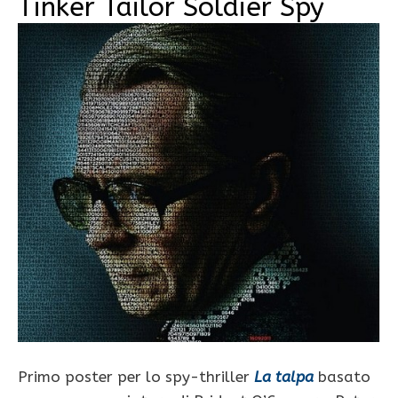
Tinker Tailor Soldier Spy
Primo poster per lo spy-thriller
La talpa
basato