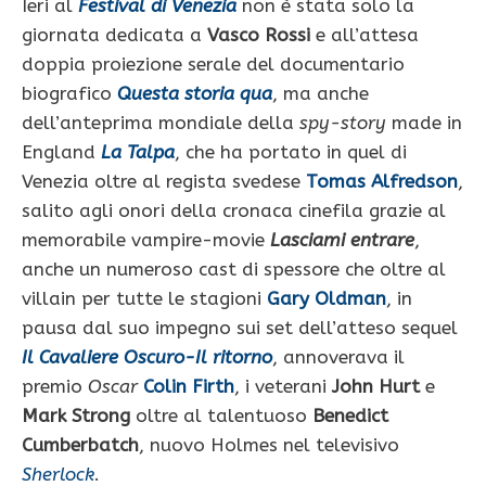
Ieri al
Festival di Venezia
non è stata solo la
giornata dedicata a
Vasco Rossi
e all’attesa
doppia proiezione serale del documentario
biografico
Questa storia qua
, ma anche
dell’anteprima mondiale della
spy-story
made in
England
La Talpa
, che ha portato in quel di
Venezia oltre al regista svedese
Tomas Alfredson
,
salito agli onori della cronaca cinefila grazie al
memorabile vampire-movie
Lasciami entrare
,
anche un numeroso cast di spessore che oltre al
villain per tutte le stagioni
Gary Oldman
, in
pausa dal suo impegno sui set dell’atteso sequel
Il Cavaliere Oscuro-Il ritorno
, annoverava il
premio
Oscar
Colin Firth
, i veterani
John Hurt
e
Mark Strong
oltre al talentuoso
Benedict
Cumberbatch
, nuovo Holmes nel televisivo
Sherlock
.