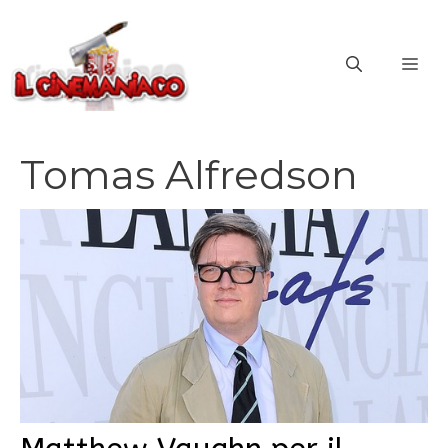
Vai
al
ME
contenuto
Tomas Alfredson