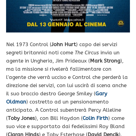
Nel 1973 Control (
John Hurt
) capo dei servizi
segreti britannici noti come
The Circus
invia un
agente in Ungheria, Jim Prideaux (
Mark Strong
),
ma la missione si rivelerà fallimentare con
l’agente che verrà ucciso e Control che perderà la
direzione dei servizi, con lui uscirà di scena anche
il suo braccio destro George Smiley (
Gary
Oldman
) costretto ad un pensionamento
anticipato. A Control subentrerà Percy Alleline
(
Toby Jones
), con Bill Haydon (
Colin Firth
) come
suo vice e supportato dai fedelissimi Roy Bland
(
Ciaran Hinds
) e Toby Esterhase (
David Dencik
).