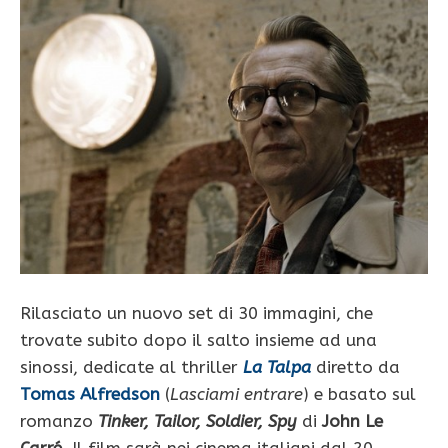
Rilasciato un nuovo set di 30 immagini, che
trovate subito dopo il salto insieme ad una
sinossi, dedicate al thriller
La Talpa
diretto da
Tomas Alfredson
(
Lasciami entrare
) e basato sul
romanzo
Tinker, Tailor, Soldier, Spy
di
John Le
Carré
.
Il film sarà nei cinema italiani dal 20