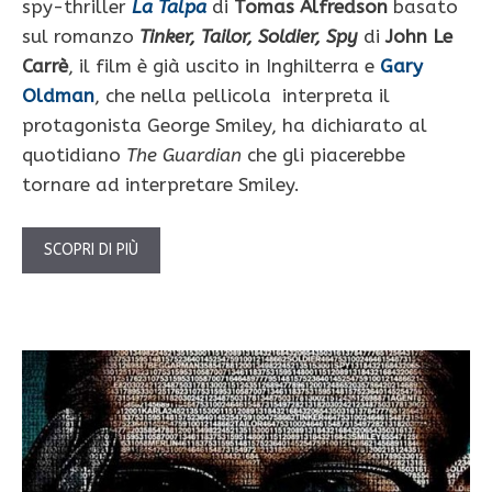
spy-thriller
La Talpa
di
Tomas Alfredson
basato
sul romanzo
Tinker, Tailor, Soldier, Spy
di
John Le
Carrè
, il film è già uscito in Inghilterra e
Gary
Oldman
, che nella pellicola interpreta il
protagonista George Smiley, ha dichiarato al
quotidiano
The Guardian
che gli piacerebbe
tornare ad interpretare Smiley.
SCOPRI DI PIÙ