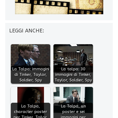
LEGGI ANCHE:
La Talpa: immagini
La talpa: 30
di Tinker, Taylor,
immagini di Tinker,
Soldier, Spy
Taylor, Soldier, Spy
La Talpa,
La Talpa, un
character poster
poster e sei
per Tinker, Tailor,
immagini per