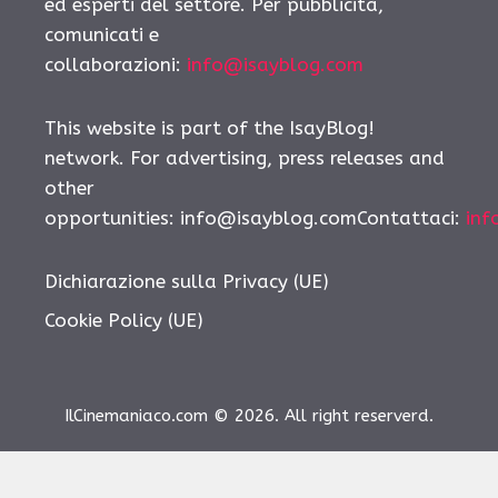
ed esperti del settore. Per pubblicità,
comunicati e
collaborazioni:
info@isayblog.com
This website is part of the IsayBlog!
network. For advertising, press releases and
other
opportunities: info@isayblog.comContattaci:
inf
Dichiarazione sulla Privacy (UE)
Cookie Policy (UE)
IlCinemaniaco.com © 2026. All right reserverd.