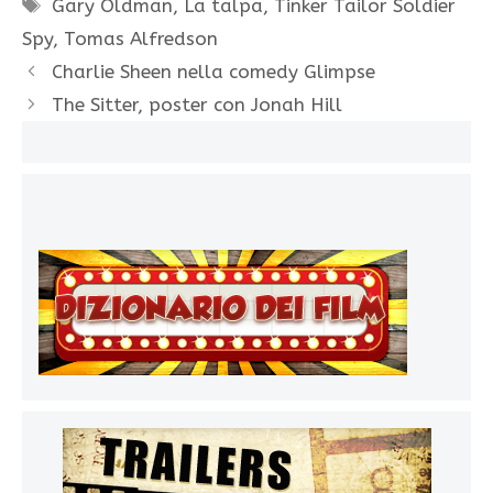
Tag
Gary Oldman
,
La talpa
,
Tinker Tailor Soldier
Spy
,
Tomas Alfredson
Charlie Sheen nella comedy Glimpse
The Sitter, poster con Jonah Hill