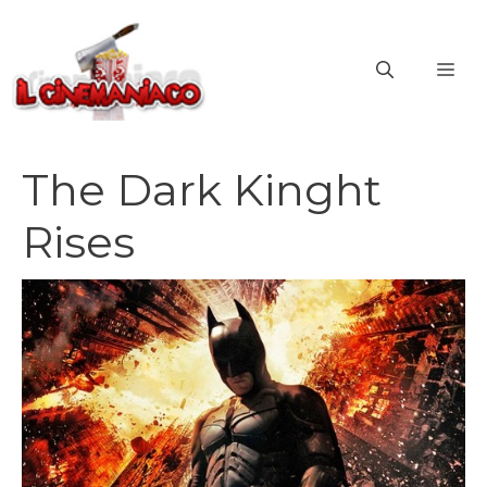
Vai
al
ME
contenuto
The Dark Kinght
Rises