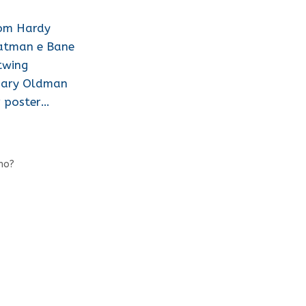
Tom Hardy
Batman e Bane
atwing
 Gary Oldman
er poster…
no?