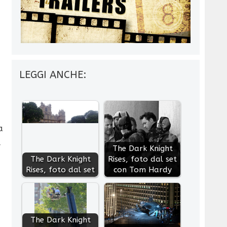
LEGGI ANCHE:
a
,
The Dark Knight
The Dark Knight
Rises, foto dal set
Rises, foto dal set
con Tom Hardy
The Dark Knight