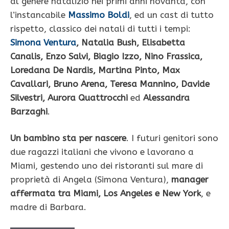
al genere natalizio nei primi anni novanta, con
l’instancabile
Massimo Boldi
, ed un cast di tutto
rispetto, classico dei natali di tutti i tempi:
Simona Ventura
, Natalia Bush, Elisabetta
Canalis, Enzo Salvi, Biagio Izzo, Nino Frassica,
Loredana De Nardis, Martina Pinto, Max
Cavallari, Bruno Arena, Teresa Mannino, Davide
Silvestri, Aurora Quattrocchi
ed
Alessandra
Barzaghi
.
Un bambino sta per nascere
. I futuri genitori sono
due ragazzi italiani che vivono e lavorano a
Miami, gestendo uno dei ristoranti sul mare di
proprietà di Angela (Simona Ventura),
manager
affermata tra Miami, Los Angeles e New York
, e
madre di Barbara.