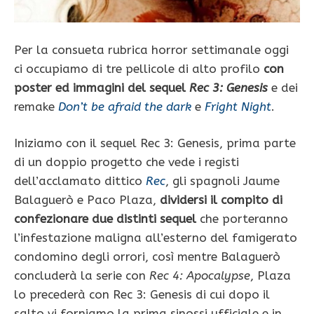
Per la consueta rubrica horror settimanale oggi
ci occupiamo di tre pellicole di alto profilo
con
poster ed immagini del sequel
Rec 3: Genesis
e dei
remake
Don’t be afraid the dark
e
Fright Night
.
Iniziamo con il sequel Rec 3: Genesis, prima parte
di un doppio progetto che vede i registi
dell’acclamato dittico
Rec
, gli spagnoli Jaume
Balaguerò e Paco Plaza,
dividersi il compito di
confezionare due distinti sequel
che porteranno
l’infestazione maligna all’esterno del famigerato
condomino degli orrori, così mentre Balaguerò
concluderà la serie con
Rec 4: Apocalypse
, Plaza
lo precederà con Rec 3: Genesis di cui dopo il
salto vi forniamo la prima sinossi ufficiale e in