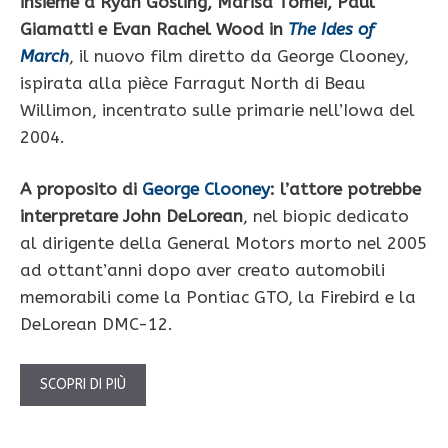
insieme a Ryan Gosling, Marisa Tomei, Paul
Giamatti e Evan Rachel Wood in
The Ides of
March
, il nuovo film diretto da George Clooney,
ispirata alla pièce Farragut North di Beau
Willimon, incentrato sulle primarie nell’Iowa del
2004.
A proposito di
George Clooney
: l’attore potrebbe
interpretare John DeLorean
, nel biopic dedicato
al dirigente della General Motors morto nel 2005
ad ottant’anni dopo aver creato automobili
memorabili come la Pontiac GTO, la Firebird e la
DeLorean DMC-12.
SCOPRI DI PIÙ