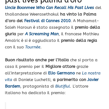
past lives palma d’oro
Uncle Boonmee Who Can Recall His Past Lives
del
thailandese Weerasethakul
ha vinto la Palma
d’oro del
Festival di Cannes 2010
. A Mahamat-
Saleh Haroun è stato assegnato il
premio della
giuria
per
A Screaming Man
, il francese Mathieu
Amalric è si è aggiudicato il
premio della regia
con il suo
Tournée
.
Buon risultato anche per l’Italia
che si porta a
casa il premio per il
Migliore attore
grazie
all’interpretazione di
Elio Germano
ne
La nostra
vita
di Daniele Luchetti,
a parimerito con
Javier
Bardem
, protagonista di
Biutifiul
. L’attore
italiano ha dedicato il premio: