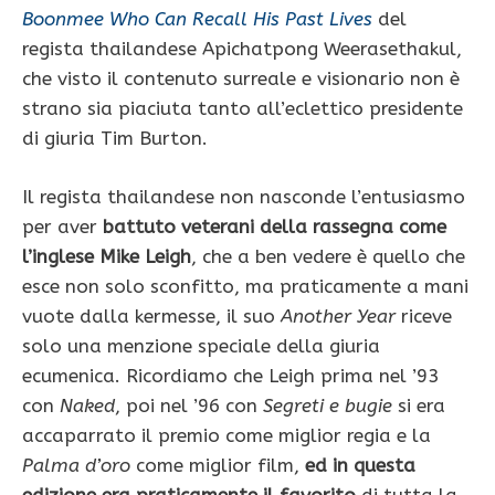
Boonmee Who Can Recall His Past Lives
del
regista thailandese Apichatpong Weerasethakul,
che visto il contenuto surreale e visionario non è
strano sia piaciuta tanto all’eclettico presidente
di giuria Tim Burton.
Il regista thailandese non nasconde l’entusiasmo
per aver
battuto veterani della rassegna come
l’inglese Mike Leigh
, che a ben vedere è quello che
esce non solo sconfitto, ma praticamente a mani
vuote dalla kermesse, il suo
Another Year
riceve
solo una menzione speciale della giuria
ecumenica. Ricordiamo che Leigh prima nel ’93
con
Naked
, poi nel ’96 con
Segreti e bugie
si era
accaparrato il premio come miglior regia e la
Palma d’oro
come miglior film,
ed in questa
edizione era praticamente il favorito
di tutta la