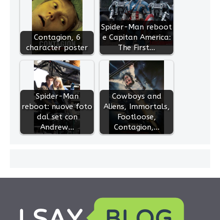
Spider-Man reboot
Contagion, 6
e Capitan America:
character poster
The First…
Spider-Man
Cowboys and
reboot: nuove foto
Aliens, Immortals,
dal set con
Footloose,
Andrew…
Contagion,…