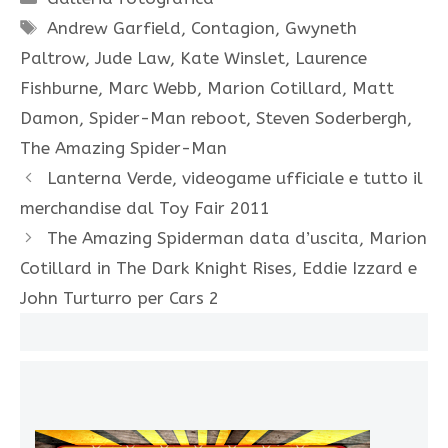
Tag
Andrew Garfield
,
Contagion
,
Gwyneth
Paltrow
,
Jude Law
,
Kate Winslet
,
Laurence
Fishburne
,
Marc Webb
,
Marion Cotillard
,
Matt
Damon
,
Spider-Man reboot
,
Steven Soderbergh
,
The Amazing Spider-Man
Lanterna Verde, videogame ufficiale e tutto il
merchandise dal Toy Fair 2011
The Amazing Spiderman data d’uscita, Marion
Cotillard in The Dark Knight Rises, Eddie Izzard e
John Turturro per Cars 2