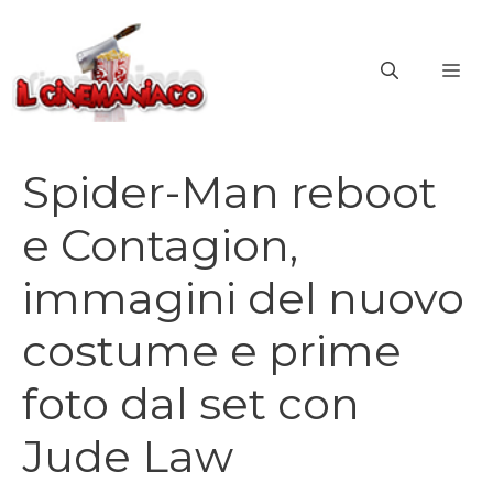
Vai
al
ME
contenuto
Spider-Man reboot
e Contagion,
immagini del nuovo
costume e prime
foto dal set con
Jude Law