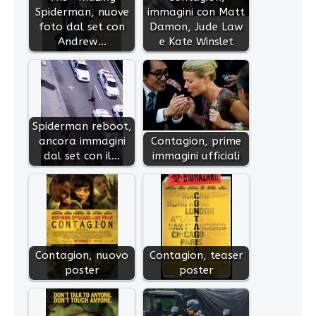
Spiderman, nuove
immagini con Matt
foto dal set con
Damon, Jude Law
Andrew…
e Kate Winslet
Spiderman reboot,
ancora immagini
Contagion, prime
dal set con il…
immagini ufficiali
Contagion, nuovo
Contagion, teaser
poster
poster