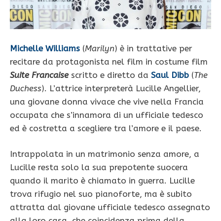
Michelle Williams
(
Marilyn
) è in trattative per
recitare da protagonista nel film in costume film
Suite Francaise
scritto e diretto da
Saul Dibb
(
The
Duchess
). L’attrice interpreterà Lucille Angellier,
una giovane donna vivace che vive nella Francia
occupata che s’innamora di un ufficiale tedesco
ed è costretta a scegliere tra l’amore e il paese.
Intrappolata in un matrimonio senza amore, a
Lucille resta solo la sua prepotente suocera
quando il marito è chiamato in guerra. Lucille
trova rifugio nel suo pianoforte, ma è subito
attratta dal giovane ufficiale tedesco assegnato
alla loro casa, che coincidenza prima della