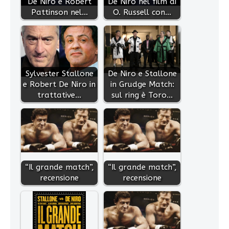
De Niro e Robert
De Niro nel film di
Pattinson nel…
O. Russell con…
Sylvester Stallone
De Niro e Stallone
e Robert De Niro in
in Grudge Match:
trattative…
sul ring è Toro…
“Il grande match”,
“Il grande match”,
recensione
recensione