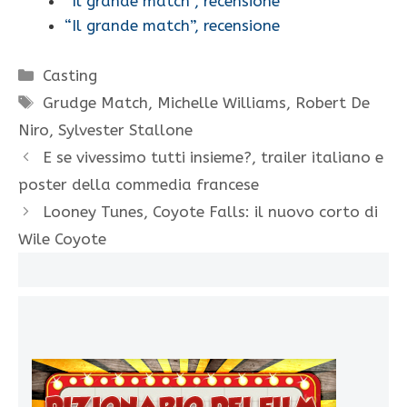
“Il grande match”, recensione
“Il grande match”, recensione
Categorie
Casting
Tag
Grudge Match
,
Michelle Williams
,
Robert De
Niro
,
Sylvester Stallone
E se vivessimo tutti insieme?, trailer italiano e
poster della commedia francese
Looney Tunes, Coyote Falls: il nuovo corto di
Wile Coyote