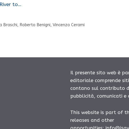
 River to…
a Braschi
,
Roberto Benigni
,
Vincenzo Cerami
Il presente sito web è pa
editoriale comprende sit
contano sul contributo d
pubblicità, comunicati e
This website is part of t
releases and other
opportunities: info@isa