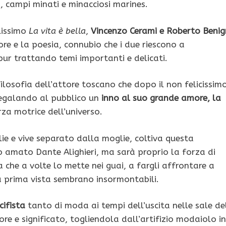
li, campi minati e minacciosi marines.
lissimo
La vita è bella
,
Vincenzo Cerami e Roberto Benig
re e la poesia, connubio che i due riescono a
pur trattando temi importanti e delicati.
losofia dell’attore toscano che dopo il non felicissim
 regalando al pubblico un
inno al suo grande amore, la
rza motrice dell’universo.
glie e vive separato dalla moglie, coltiva questa
nto amato Dante Alighieri, ma sarà proprio la forza di
 che a volte lo mette nei guai, a fargli affrontare a
a prima vista sembrano insormontabili.
cifista
tanto di moda ai tempi dell’uscita nelle sale de
re e significato, togliendola dall’artifizio modaiolo in