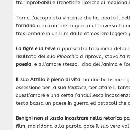
tra improbabili e frenetiche ricerche di medicina
Torna l’accoppiata vincente che ha creato il bel
tornano
a raccontare la guerra attraverso l’amo
trasformare in un film dalle atmosfere leggere 
La tigre e la neve
rappresentra la summa della fi
risultato del suo
Pinocchio
ci riprova, stavolta
poesia
, e all’amore stesso, cibo dell’anima e fo
Il suo Attilio è pieno di vita
, ha due bellisime fi
ossessione per la sua
Beatrice
, per citare il ta
quest’amore e una certa fanciullesca incoscienza
testa bassa un paese in guerra ed ostacoli che 
Benigni non si lascia incastrare nella retorica pa
film, ma ridona alla parola pace il suo vero valo