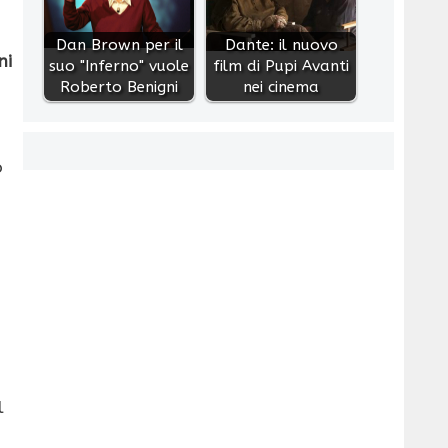
Dan Brown per il
Dante: il nuovo
ni
suo "Inferno" vuole
film di Pupi Avanti
Roberto Benigni
nei cinema
o
l