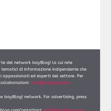
rte del network IsayBlog! la cui rete
i tematici di informazione indipendente che
i appassionati ed esperti del settore. Per
 collaborazioni:
info@isayblog.com
he IsayBlog! network. For advertising, press
yblog.comContattaci:
info@isayblog.com