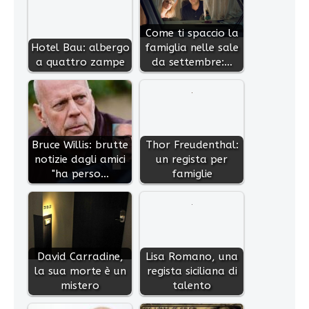
Come ti spaccio la
Hotel Bau: albergo
famiglia nelle sale
a quattro zampe
da settembre:…
Bruce Willis: brutte
Thor Freudenthal:
notizie dagli amici
un regista per
"ha perso…
famiglie
David Carradine,
Lisa Romano, una
la sua morte è un
regista siciliana di
mistero
talento