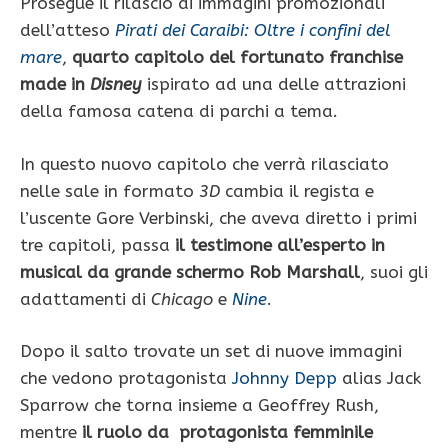
Prosegue il rilascio di immagini promozionali
dell’atteso
Pirati dei Caraibi: Oltre i confini del
mare
,
quarto capitolo del fortunato franchise
made in
Disney
ispirato ad una delle attrazioni
della famosa catena di parchi a tema
.
In questo nuovo capitolo che verrà rilasciato
nelle sale in formato
3D
cambia il regista e
l’uscente Gore Verbinski, che aveva diretto i primi
tre capitoli, passa
il testimone all’esperto in
musical da grande schermo Rob Marshall
, suoi gli
adattamenti di
Chicago
e
Nine
.
Dopo il salto trovate un set di nuove immagini
che vedono protagonista
Johnny Depp
alias Jack
Sparrow che torna insieme a Geoffrey Rush,
mentre
il ruolo da protagonista femminile