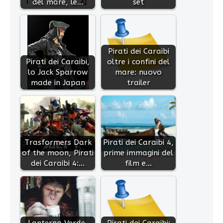
del mare, le…
set
Pirati dei Caraibi
Pirati dei Caraibi,
oltre i confini del
lo Jack Sparrow
mare: nuovo
made in Japan
trailer
Trasformers Dark
Pirati dei Caraibi 4,
of the moon, Pirati
prime immagini del
dei Caraibi 4:…
film e…
Lanterna Verde,
Pirati dei Caraibi: