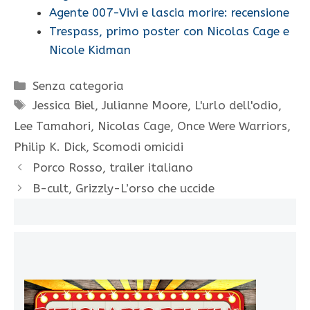
Agente 007-Vivi e lascia morire: recensione
Trespass, primo poster con Nicolas Cage e
Nicole Kidman
Categorie
Senza categoria
Tag
Jessica Biel
,
Julianne Moore
,
L'urlo dell'odio
,
Lee Tamahori
,
Nicolas Cage
,
Once Were Warriors
,
Philip K. Dick
,
Scomodi omicidi
Porco Rosso, trailer italiano
B-cult, Grizzly-L’orso che uccide