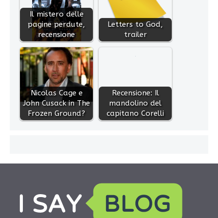
Il mistero delle
pagine perdute,
Letters to God,
recensione
trailer
Nicolas Cage e
Recensione: Il
John Cusack in The
mandolino del
Frozen Ground?
capitano Corelli