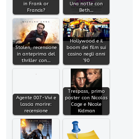
in Frank or
Una notte con
Francis?
Beth…
Hollywood e il
Stolen, recensione
boom dei film sui
in anteprima del
casino negli anni
thriller con…
'90
Trespass, primo
Agente 007-Vivi e
poster con Nicolas
lascia morire:
Cage e Nicole
recensione
Kidman