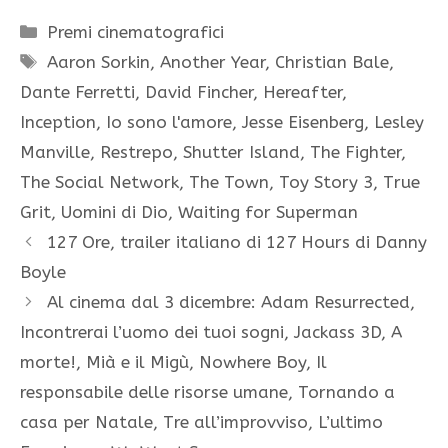
Categorie
Premi cinematografici
Tag
Aaron Sorkin
,
Another Year
,
Christian Bale
,
Dante Ferretti
,
David Fincher
,
Hereafter
,
Inception
,
Io sono l'amore
,
Jesse Eisenberg
,
Lesley
Manville
,
Restrepo
,
Shutter Island
,
The Fighter
,
The Social Network
,
The Town
,
Toy Story 3
,
True
Grit
,
Uomini di Dio
,
Waiting for Superman
127 Ore, trailer italiano di 127 Hours di Danny
Boyle
Al cinema dal 3 dicembre: Adam Resurrected,
Incontrerai l’uomo dei tuoi sogni, Jackass 3D, A
morte!, Mià e il Migù, Nowhere Boy, Il
responsabile delle risorse umane, Tornando a
casa per Natale, Tre all’improvviso, L’ultimo