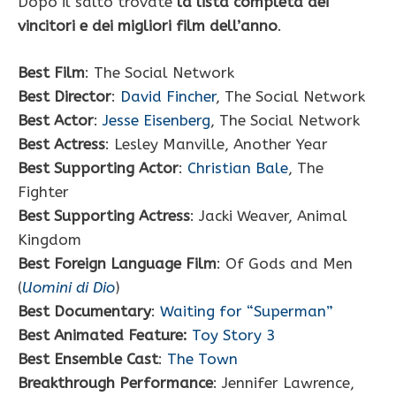
Dopo il salto trovate
la lista completa dei
vincitori e dei migliori film dell’anno
.
Best Film
: The Social Network
Best Director
:
David Fincher
, The Social Network
Best Actor
:
Jesse Eisenberg
, The Social Network
Best Actress
: Lesley Manville, Another Year
Best Supporting Actor
:
Christian Bale
, The
Fighter
Best Supporting Actress
: Jacki Weaver, Animal
Kingdom
Best Foreign Language Film
: Of Gods and Men
(
Uomini di Dio
)
Best Documentary
:
Waiting for “Superman”
Best Animated Feature:
Toy Story 3
Best Ensemble Cast
:
The Town
Breakthrough Performance
: Jennifer Lawrence,