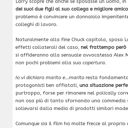
Larry scopre che anche se sposasse un uomo, in
dei suoi due figli al suo collega e migliore amico
problema è convincere un donnaiolo impenitente 
colleghi di lavoro.
Naturalmente alla fine Chuck capitola, sposa Lar
effetti collaterali del caso,
nel frattempo però 
si affideranno alla sensuale avvocatessa Alex M
non pochi problemi alla sua
copertura
.
Io vi dichiaro marito e…marito
resta fondamental
protagonisti ben affiatati,
una situazione perfe
purtroppo, forse per rimanere nel polically corre
non osa più di tanto sfornando una commedia s
sollevarsi dalla media di prodotti similari mad
Comunque sia il film ha molte frecce al proprio