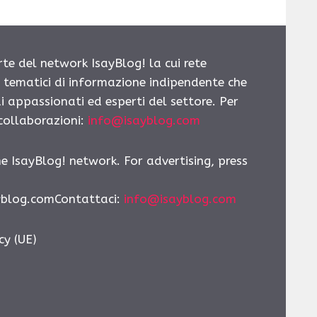
rte del network IsayBlog! la cui rete
i tematici di informazione indipendente che
i appassionati ed esperti del settore. Per
 collaborazioni:
info@isayblog.com
he IsayBlog! network. For advertising, press
yblog.comContattaci:
info@isayblog.com
cy (UE)