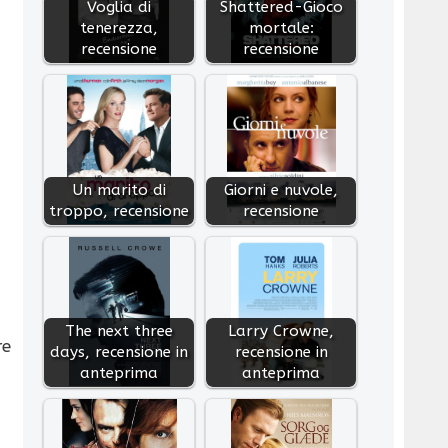
Voglia di
Shattered-Gioco
tenerezza,
mortale:
recensione
recensione
Un marito di
Giorni e nuvole,
troppo, recensione
recensione
The next three
Larry Crowne,
re
days, recensione in
recensione in
anteprima
anteprima