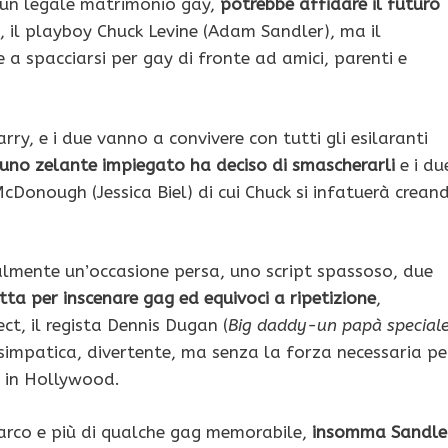
 un legale matrimonio gay,
potrebbe affidare il futuro
, il playboy Chuck Levine (Adam Sandler), ma il
a spacciarsi per gay di fronte ad amici, parenti e
ry, e i due vanno a convivere con tutti gli esilaranti
uno zelante impiegato ha deciso di smascherarli
e i du
cDonough (Jessica Biel) di cui Chuck si infatuerà crean
mente un’occasione persa, uno script spassoso, due
tta per inscenare gag ed equivoci a ripetizione
,
ct, il regista Dennis Dugan (
Big daddy-un papà special
impatica, divertente, ma senza la forza necessaria pe
e in Hollywood.
 arco e più di qualche gag memorabile,
insomma Sandle