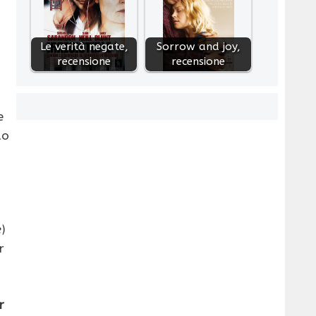
Le verità negate,
Sorrow and joy,
recensione
recensione
e
do
e
)
r
r