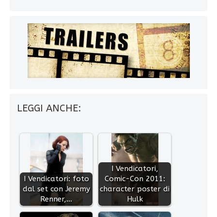
LEGGI ANCHE:
I Vendicatori,
I Vendicatori: foto
Comic-Con 2011:
dal set con Jeremy
character poster di
Renner,…
Hulk