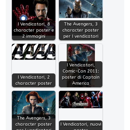
I Vendicatori, 8
The Avengers, 3
character poster e
character poster
2 immagini
per I vendicatori
I Vendicatori,
Comic-Con 2011:
I Vendicatori, 2
poster di Captain
character poster
America
The Avengers, 3
character poster
I Vendicatori, nuovi