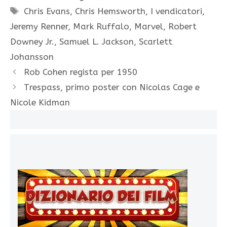
Tag
Chris Evans
,
Chris Hemsworth
,
I vendicatori
,
Jeremy Renner
,
Mark Ruffalo
,
Marvel
,
Robert
Downey Jr.
,
Samuel L. Jackson
,
Scarlett
Johansson
Rob Cohen regista per 1950
Trespass, primo poster con Nicolas Cage e
Nicole Kidman