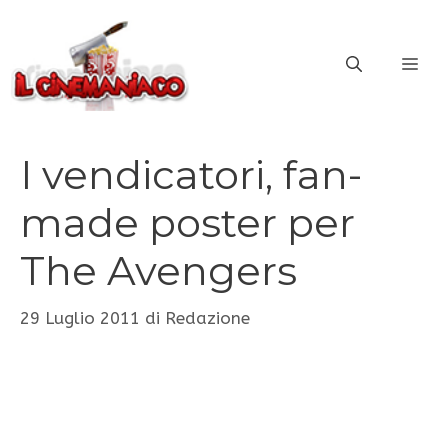
Vai
al
ME
contenuto
I vendicatori, fan-
made poster per
The Avengers
29 Luglio 2011
di
Redazione