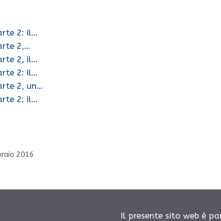
rte 2: il…
arte 2,…
rte 2, il…
rte 2: il…
arte 2, un…
rte 2: il…
braio 2016
Il presente sito web è pa