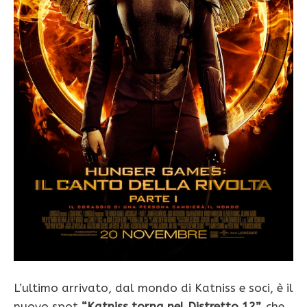
L’ultimo arrivato, dal mondo di Katniss e soci, è il
nuovo spot
“Katniss torna nel Distretto 12”,
che