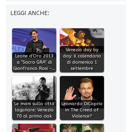
LEGGI ANCHE:
Venezia day by
Leone d'Oro 2013
day: il calendario
a "Sacro GRA" di
di domenica 1
Gianfranco Rosi -…
settembre
'Le mani sulla città'
Leonardo DiCaprio
lagunare: Venezia
in The Creed of
70 al primo ciak
Violence?