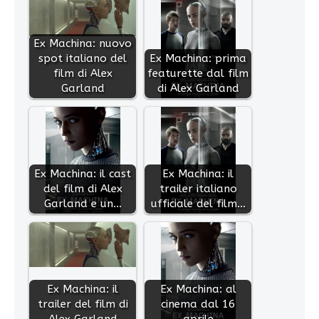
Ex Machina: nuovo
spot italiano del
Ex Machina: prima
film di Alex
featurette dal film
Garland
di Alex Garland
Ex Machina: il cast
Ex Machina: il
del film di Alex
trailer italiano
Garland e un…
ufficiale del film…
Ex Machina: il
Ex Machina: al
trailer del film di
cinema dal 16