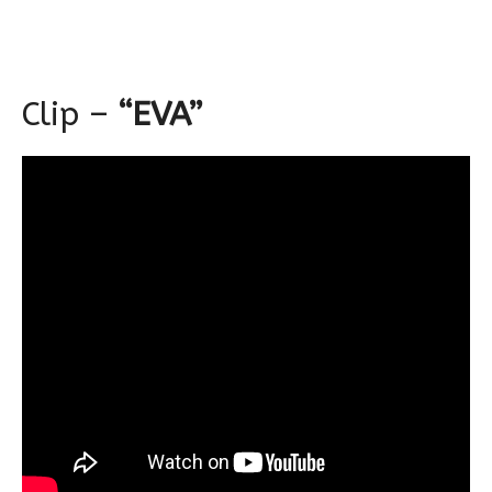
Clip –
“EVA”