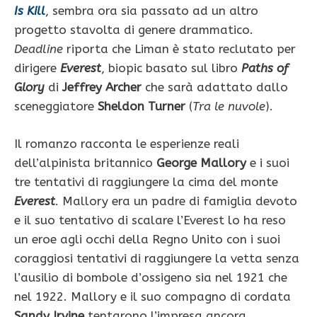
Is Kill
, sembra ora sia passato ad un altro
progetto stavolta di genere drammatico.
Deadline
riporta che Liman è stato reclutato per
dirigere
Everest
, biopic basato sul libro
Paths of
Glory
di
Jeffrey Archer
che sarà adattato dallo
sceneggiatore
Sheldon Turner
(
Tra le nuvole
).
Il romanzo racconta le esperienze reali
dell’alpinista britannico
George Mallory
e i suoi
tre tentativi di raggiungere la cima del monte
Everest
. Mallory era un padre di famiglia devoto
e il suo tentativo di scalare l’Everest lo ha reso
un eroe agli occhi della Regno Unito con i suoi
coraggiosi tentativi di raggiungere la vetta senza
l’ausilio di bombole d’ossigeno sia nel 1921 che
nel 1922. Mallory e il suo compagno di cordata
Sandy Irvine
tentarono l’impresa ancora