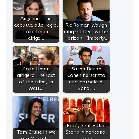
Angelina Jolie
debutta alla regia,
Ric Roman Waugh
Doug Liman
dirigerà Deepwater
dirige…
Horizon, Kimberly…
Doug Liman
Sacha Baron
dirigerà The last
Cohen ha scritto
of the tribe, la
una parodia di
Walt…
Bond,…
Barry Seal – Una
Tom Cruise in We
Storia Americana,
are Mortals?
trailer e…