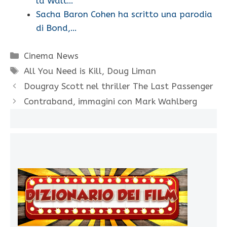
la Walt…
Sacha Baron Cohen ha scritto una parodia
di Bond,…
Categorie
Cinema News
Tag
All You Need is Kill
,
Doug Liman
Dougray Scott nel thriller The Last Passenger
Contraband, immagini con Mark Wahlberg