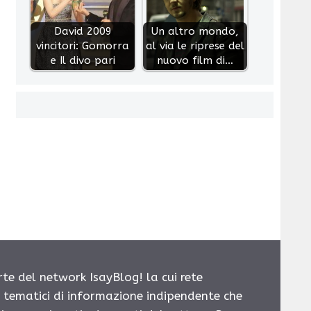
David 2009
Un altro mondo,
vincitori: Gomorra
al via le riprese del
e Il divo pari
nuovo film di…
rte del network IsayBlog! la cui rete
i tematici di informazione indipendente che