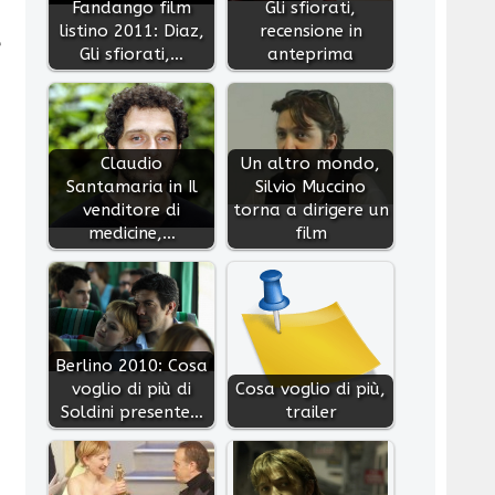
Fandango film
Gli sfiorati,
listino 2011: Diaz,
recensione in
e
Gli sfiorati,…
anteprima
Claudio
Un altro mondo,
Santamaria in Il
Silvio Muccino
venditore di
torna a dirigere un
medicine,…
film
Berlino 2010: Cosa
voglio di più di
Cosa voglio di più,
Soldini presente…
trailer