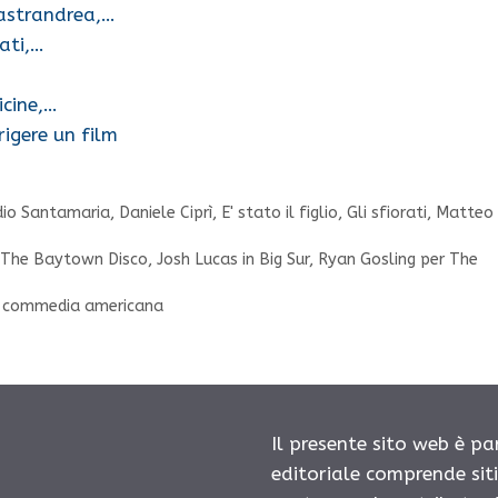
Mastrandrea,…
rati,…
icine,…
igere un film
dio Santamaria
,
Daniele Ciprì
,
E' stato il figlio
,
Gli sfiorati
,
Matteo
 The Baytown Disco, Josh Lucas in Big Sur, Ryan Gosling per The
ida commedia americana
Il presente sito web è pa
editoriale comprende sit