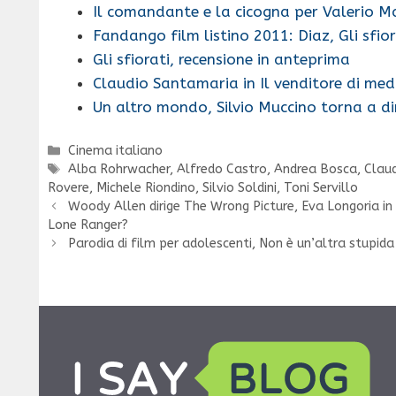
Il comandante e la cicogna per Valerio 
Fandango film listino 2011: Diaz, Gli sfio
Gli sfiorati, recensione in anteprima
Claudio Santamaria in Il venditore di med
Un altro mondo, Silvio Muccino torna a dir
Categorie
Cinema italiano
Tag
Alba Rohrwacher
,
Alfredo Castro
,
Andrea Bosca
,
Clau
Rovere
,
Michele Riondino
,
Silvio Soldini
,
Toni Servillo
Woody Allen dirige The Wrong Picture, Eva Longoria in
Lone Ranger?
Parodia di film per adolescenti, Non è un’altra stup