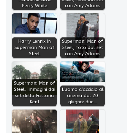
Perry White
con Amy Adams
Harry Lennix in
Superman: Man of
Superman Man of
Steel, foto dal set
Steel
con Amy Adams
Superman: Man of
Steel, immagini dai
L'uomo d'acciaio al
set della Fattoria
cinema dal 20
Kent
giugno: due…