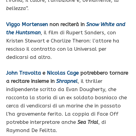
l’ironia, il calore, l’ambizione e, ovviamente, la
bellezza
”.
Viggo Mortensen
non reciterà in
Snow White and
the Huntsman
, il film di Rupert Sanders, con
Kristen Stewart e Charlize Theron: l’attore ha
rescisso il contratto con la Universal per
dedicarsi ad altro.
John Travolta
e
Nicolas Cage
potrebbero tornare
a recitare insieme in
Shrapnel
, il thriller
indipendente scritto da Evan Dougherty, che
racconta la storia di un ex soldato bosniaco che
cerca di vendicarsi di un marine che in passato
l’ha gravemente ferito. La coppia di Face Off
potrebbe interpretare anche
Sea Trial
, di
Raymond De Felitta.