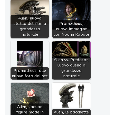
Alien, nuova
statua del film a
Prometheus,
grandezza
nuova immagine
naturale
con Noomi Rapace
Alien vs. Predator,
l'uovo alieno a
Prometheus, due
grandezza
nuove foto dal set
naturale
Alien, l'action
figure made in
Alien, le bacchette