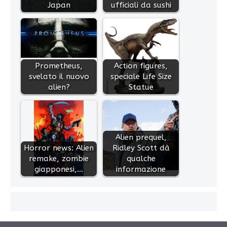
Japan
ufficiali da sushi
Prometheus,
Action figures,
svelato il nuovo
speciale Life Size
alien?
Statue
Alien prequel,
Horror news: Alien
Ridley Scott dà
remake, zombie
qualche
giapponesi,…
informazione