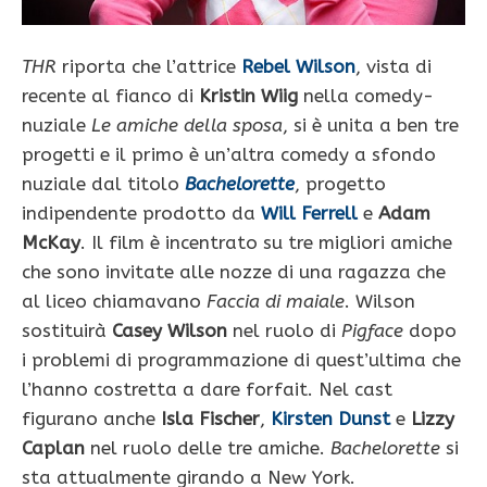
THR
riporta che l’attrice
Rebel Wilson
, vista di
recente al fianco di
Kristin Wiig
nella comedy-
nuziale
Le amiche della sposa
, si è unita a ben tre
progetti e il primo è un’altra comedy a sfondo
nuziale dal titolo
Bachelorette
, progetto
indipendente prodotto da
Will Ferrell
e
Adam
McKay
. Il film è incentrato su tre migliori amiche
che sono invitate alle nozze di una ragazza che
al liceo chiamavano
Faccia di maiale
. Wilson
sostituirà
Casey Wilson
nel ruolo di
Pigface
dopo
i problemi di programmazione di quest’ultima che
l’hanno costretta a dare forfait. Nel cast
figurano anche
Isla Fischer
,
Kirsten Dunst
e
Lizzy
Caplan
nel ruolo delle tre amiche.
Bachelorette
si
sta attualmente girando a New York.