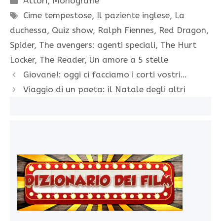
Attori
,
Monografie
Tag
Cime tempestose
,
Il paziente inglese
,
La
duchessa
,
Quiz show
,
Ralph Fiennes
,
Red Dragon
,
Spider
,
The avengers: agenti speciali
,
The Hurt
Locker
,
The Reader
,
Un amore a 5 stelle
Giovane!: oggi ci facciamo i corti vostri…
Viaggio di un poeta: il Natale degli altri