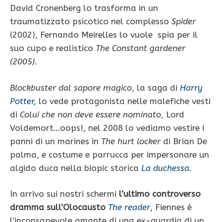
David Cronenberg lo trasforma in un
traumatizzato psicotico nel complesso
Spider
(2002), Fernando Meirelles lo vuole spia per il
suo cupo e realistico
The Constant gardener
(2005).
Blockbuster dal sapore magico
, la saga di
Harry
Potter,
lo vede protagonista nelle malefiche vesti
di
Colui che non deve essere nominato
, Lord
Voldemort…oops!, nel 2008 lo vediamo vestire i
panni di un marines in
The hurt locker
di Brian De
palma, e costume e parrucca per impersonare un
algido duca nella biopic storica
La duchessa.
In arrivo sui nostri schermi
l’ultimo controverso
dramma sull’Olocausto
The reader
, Fiennes è
l’inconsapevole amante di una ex-guardia di un