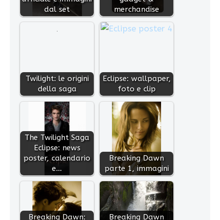
dal set
merchandise
Twilight: le origini
Eclipse: wallpaper,
della saga
foto e clip
The Twilight Saga
Eclipse: news
poster, calendario
Breaking Dawn
e…
parte 1, immagini
Breaking Dawn:
Breaking Dawn