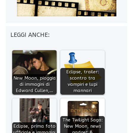
LEGGI ANCHE:
Eclipse, trailer:
New Moon, pioggia
scontro tra
di immagini di
vampiri e lupi
Edward Cullen,…
mannari
The Twilight Saga:
Eclipse, prima foto
New Moon, news
ufficiale e immagini
gadget &